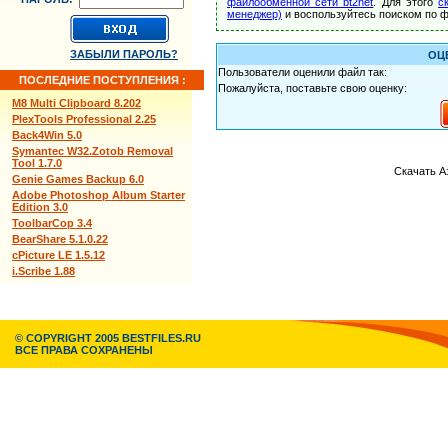
файлообменной сети bt2net
. Для этого
с
менеджер)
и воспользуйтесь поиском по ф
ЗАБЫЛИ ПАРОЛЬ?
ОЦ
Пользователи оценили файл так:
ПОСЛЕДНИЕ ПОСТУПЛЕНИЯ :
Пожалуйста, поставьте свою оценку:
M8 Multi Clipboard 8.202
PlexTools Professional 2.25
Back4Win 5.0
Symantec W32.Zotob Removal
Tool 1.7.0
Скачать А
Genie Games Backup 6.0
Adobe Photoshop Album Starter
Edition 3.0
ToolbarCop 3.4
BearShare 5.1.0.22
cPicture LE 1.5.12
i.Scribe 1.88
© COPYRIGHT 2005 BESTFILES.RU
ВСЕ ПРАВА СОХРАНЕНЫ