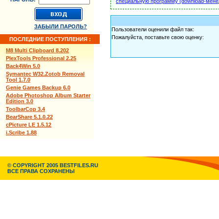
специальную программу (download-мене
ЗАБЫЛИ ПАРОЛЬ?
Пользователи оценили файл так:
Пожалуйста, поставьте свою оценку:
ПОСЛЕДНИЕ ПОСТУПЛЕНИЯ :
M8 Multi Clipboard 8.202
PlexTools Professional 2.25
Back4Win 5.0
Symantec W32.Zotob Removal
Tool 1.7.0
Genie Games Backup 6.0
Adobe Photoshop Album Starter
Edition 3.0
ToolbarCop 3.4
BearShare 5.1.0.22
cPicture LE 1.5.12
i.Scribe 1.88
© COPYRIGHT 2005 BESTFILES.RU
ВСЕ ПРАВА СОХРАНЕНЫ