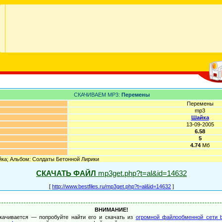
СКАЧИВАЕМ MP3:
Перемены
Перемены
mp3
Шайка
13-09-2005
6.58
5
4.74
Мб
ка; Альбом: Солдаты Бетонной Лирики
СКАЧАТЬ ФАЙЛ
mp3get.php?t=al&id=14632
[
http://www.bestfiles.ru/mp3get.php?t=al&id=14632
]
ВНИМАНИЕ!
качивается — попробуйте найти его и скачать из
огромной файлообменной сети b