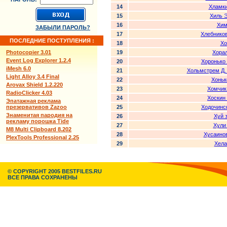
14
Хламки
15
Хиль 
16
Хим
ЗАБЫЛИ ПАРОЛЬ?
17
Хлебнико
ПОСЛЕДНИЕ ПОСТУПЛЕНИЯ :
18
Хо
Photocopier 3.01
19
Хорал
Event Log Explorer 1.2.4
20
Хоронько 
iMesh 6.0
21
Хольмстрем Д. 
Light Alloy 3.4 Final
22
Хоньк
Arovax Shield 1.2.220
23
Хомчик
RadioClicker 4.03
24
Хоскин
Эпатажная реклама
презервативов Zazoo
25
Ходочинс
Знаменитая пародия на
26
Хуй 
рекламу порошка Tide
27
Хули
M8 Multi Clipboard 8.202
28
Хусаино
PlexTools Professional 2.25
29
Хела
© COPYRIGHT 2005 BESTFILES.RU
ВСЕ ПРАВА СОХРАНЕНЫ