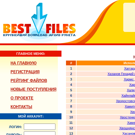
ГЛАВНОЕ МЕНЮ:
НА ГЛАВНУЮ
#
Испол
1
Хаггар
РЕГИСТРАЦИЯ
2
Хазанов Генадий 
3
Хармс 
РЕЙТИНГ ФАЙЛОВ
4
Хар
НОВЫЕ ПОСТУПЛЕНИЯ
5
Хали
6
Хайнлай
О ПРОЕКТЕ
7
Хворостовс
КОНТАКТЫ
8
Хамито
9
Хв
МОЙ АККАУНТ:
10
Хвостенк
11
Хаме
ЛОГИН:
12
Хвошнянс
13
Хасанов
ПАРОЛЬ: