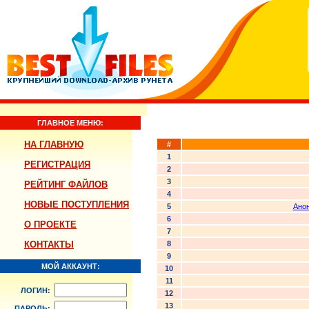
ГЛАВНОЕ МЕНЮ:
НА ГЛАВНУЮ
#
1
РЕГИСТРАЦИЯ
2
3
РЕЙТИНГ ФАЙЛОВ
4
НОВЫЕ ПОСТУПЛЕНИЯ
5
Анон
6
О ПРОЕКТЕ
7
КОНТАКТЫ
8
9
МОЙ АККАУНТ:
10
11
ЛОГИН:
12
13
ПАРОЛЬ: