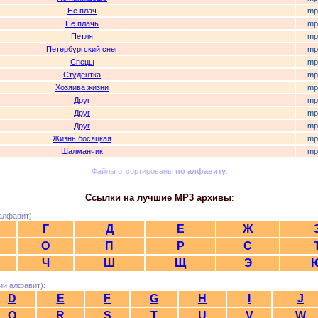
Не плач
mp
Не плачь
mp
Петля
mp
Петербургский снег
mp
Спецы
mp
Студентка
mp
Хозяива жизни
mp
Друг
mp
Друг
mp
Друг
mp
Жизнь босяцкая
mp
Шалманчик
mp
Файлы отсортированы
по алфавиту
.
Ссылки на лучшие MP3 архивы
:
алфавит):
Г
Д
Е
Ж
О
П
Р
С
Ч
Ш
Щ
Э
ий алфавит):
D
E
F
G
H
I
J
Q
R
S
T
U
V
W