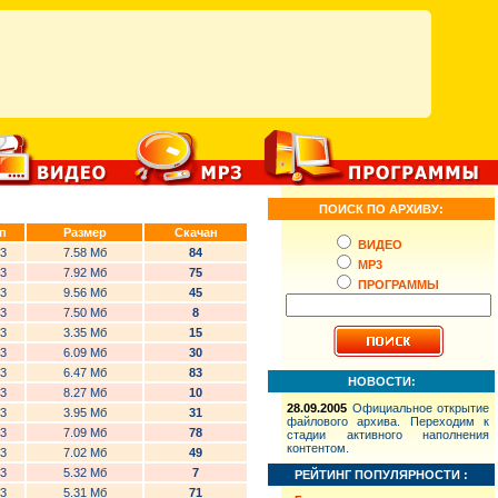
ПОИСК ПО АРХИВУ:
п
Размер
Скачан
ВИДЕО
3
7.58 Мб
84
MP3
3
7.92 Мб
75
ПРОГРАММЫ
3
9.56 Мб
45
3
7.50 Мб
8
3
3.35 Мб
15
3
6.09 Мб
30
3
6.47 Мб
83
НОВОСТИ:
3
8.27 Мб
10
28.09.2005
Официальное открытие
3
3.95 Мб
31
файлового архива. Переходим к
3
7.09 Мб
78
стадии активного наполнения
контентом.
3
7.02 Мб
49
3
5.32 Мб
7
РЕЙТИНГ ПОПУЛЯРНОСТИ :
3
5.31 Мб
71