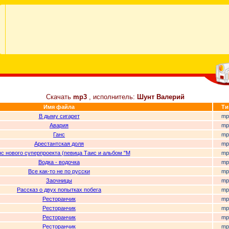
Скачать
mp3
, исполнитель:
Шунт Валерий
Имя файла
Ти
В дыму сигарет
mp
Авария
mp
Ганс
mp
Арестантская доля
mp
с нового суперпроекта (певица Таис и альбом "М
mp
Водка - водочка
mp
Все как-то не по русски
mp
Заочницы
mp
Рассказ о двух попытках побега
mp
Ресторанчик
mp
Ресторанчик
mp
Ресторанчик
mp
Ресторанчик
mp