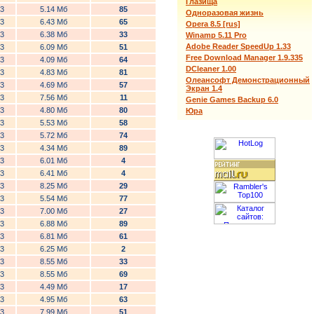
Глазища
3
5.14 Мб
85
Одноразовая жизнь
3
6.43 Мб
65
Opera 8.5 [rus]
3
6.38 Мб
33
Winamp 5.11 Pro
Adobe Reader SpeedUp 1.33
3
6.09 Мб
51
Free Download Manager 1.9.335
3
4.09 Мб
64
DCleaner 1.00
3
4.83 Мб
81
Олеансофт Демонстрационный
3
4.69 Мб
57
Экран 1.4
3
7.56 Мб
11
Genie Games Backup 6.0
3
4.80 Мб
80
Юра
3
5.53 Мб
58
3
5.72 Мб
74
3
4.34 Мб
89
3
6.01 Мб
4
3
6.41 Мб
4
3
8.25 Мб
29
3
5.54 Мб
77
3
7.00 Мб
27
3
6.88 Мб
89
3
6.81 Мб
61
3
6.25 Мб
2
3
8.55 Мб
33
3
8.55 Мб
69
3
4.49 Мб
17
3
4.95 Мб
63
3
7.99 Мб
51