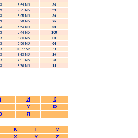
3
7.64 Мб
26
3
7.71 Мб
93
3
5.95 Мб
29
3
5.99 Мб
75
3
7.63 Мб
99
3
6.44 Мб
100
3
3.80 Мб
60
3
8.56 Мб
64
3
10.77 Мб
33
3
8.63 Мб
10
3
4.91 Мб
28
3
3.76 Мб
14
З
И
К
Т
У
Ф
Ю
Я
K
L
M
X
Y
Z