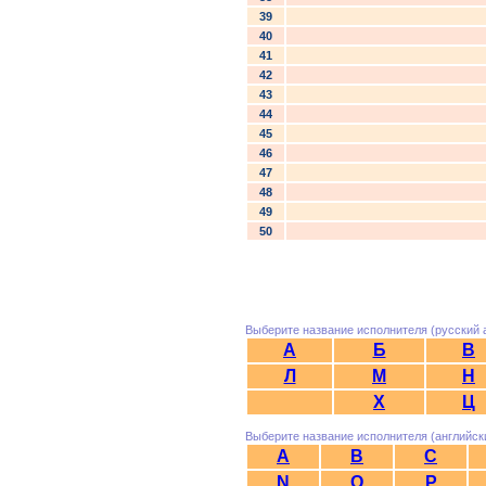
39
40
41
42
43
44
45
46
47
48
49
50
Выберите название исполнителя (русский 
А
Б
В
Л
М
Н
Х
Ц
Выберите название исполнителя (английск
A
B
C
N
O
P