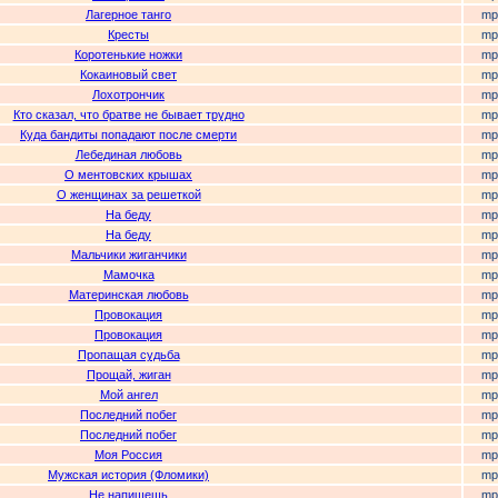
Лагерное танго
mp
Кресты
mp
Коротенькие ножки
mp
Кокаиновый свет
mp
Лохотрончик
mp
Кто сказал, что братве не бывает трудно
mp
Куда бандиты попадают после смерти
mp
Лебединая любовь
mp
О ментовских крышах
mp
О женщинах за решеткой
mp
На беду
mp
На беду
mp
Мальчики жиганчики
mp
Мамочка
mp
Материнская любовь
mp
Провокация
mp
Провокация
mp
Пропащая судьба
mp
Прощай, жиган
mp
Мой ангел
mp
Последний побег
mp
Последний побег
mp
Моя Россия
mp
Мужская история (Фломики)
mp
Не напишешь
mp