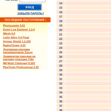
14
15
16
ЗАБЫЛИ ПАРОЛЬ?
17
ПОСЛЕДНИЕ ПОСТУПЛЕНИЯ :
18
Photocopier 3.01
19
Event Log Explorer 1.2.4
20
iMesh 6.0
21
Light Alloy 3.4 Final
22
Arovax Shield 1.2.220
23
RadioClicker 4.03
24
Эпатажная реклама
презервативов Zazoo
25
Знаменитая пародия на
26
рекламу порошка Tide
27
M8 Multi Clipboard 8.202
28
PlexTools Professional 2.25
29
30
31
32
33
34
35
36
37
38