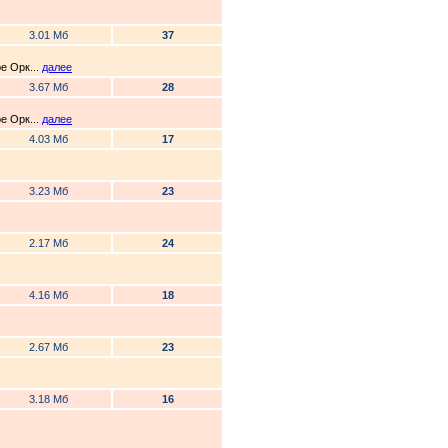
3.01 Мб
37
е Орк...
далее
3.67 Мб
28
е Орк...
далее
4.03 Мб
17
3.23 Мб
23
2.17 Мб
24
4.16 Мб
18
2.67 Мб
23
3.18 Мб
16