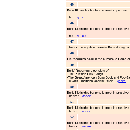
45
Boris Kletinich's baritone is most impressive
The ...
далее
46
Boris Kletinich's baritone is most impressive
The ...
далее
47
The first recognition came to Boris during his
48
His recordins aired in the numerous Radio-
49
Boris' Repertouire consists of:
-The Russian Folk-Songs,
-The Great American Song Book and Pop-Ja
-Jewish Traditional and the Israel...
далее
50
Boris Kletinich's baritone is most impressive
The first...
далее
51
Boris Kletinich's baritone is most impressive
The first...
далее
52
Boris Kletinich's baritone is most impressive
The first...
далее