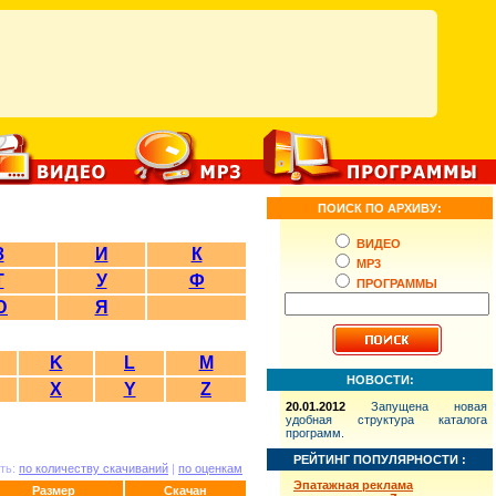
ПОИСК ПО АРХИВУ:
ВИДЕО
З
И
К
MP3
Т
У
Ф
ПРОГРАММЫ
Ю
Я
K
L
M
НОВОСТИ:
X
Y
Z
20.01.2012
Запущена новая
удобная структура каталога
программ.
РЕЙТИНГ ПОПУЛЯРНОСТИ :
ть:
по количеству скачиваний
|
по оценкам
Эпатажная реклама
Размер
Скачан