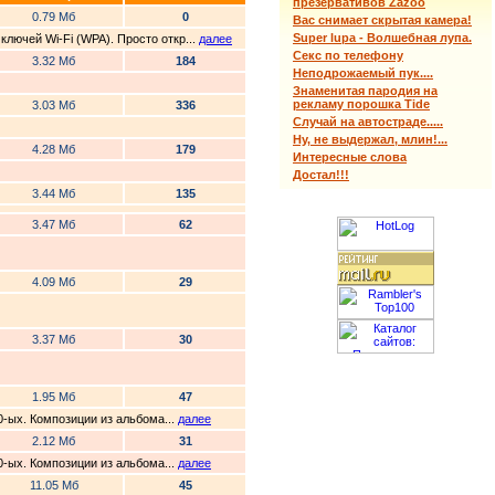
презервативов Zazoo
0.79 Мб
0
Вас снимает скрытая камера!
Super lupa - Волшебная лупа.
лючей Wi-Fi (WPA). Просто откр...
далее
Секс по телефону
3.32 Мб
184
Неподрожаемый пук....
Знаменитая пародия на
рекламу порошка Tide
3.03 Мб
336
Случай на автостраде.....
Ну, не выдержал, млин!...
4.28 Мб
179
Интересные слова
Достал!!!
3.44 Мб
135
3.47 Мб
62
4.09 Мб
29
3.37 Мб
30
1.95 Мб
47
0-ых. Композиции из альбома...
далее
2.12 Мб
31
0-ых. Композиции из альбома...
далее
11.05 Мб
45