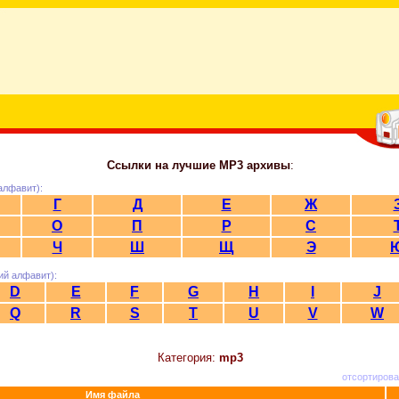
Ссылки на лучшие MP3 архивы
:
алфавит):
Г
Д
Е
Ж
О
П
Р
С
Ч
Ш
Щ
Э
ий алфавит):
D
E
F
G
H
I
J
Q
R
S
T
U
V
W
Категория:
mp3
отсортирова
Имя файла