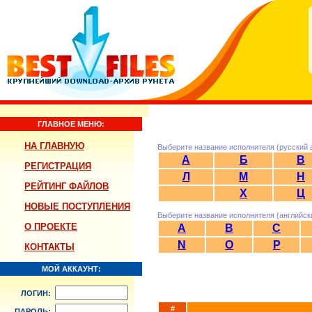
ГЛАВНОЕ МЕНЮ:
НА ГЛАВНУЮ
Выберите название исполнителя (русский 
А
Б
В
РЕГИСТРАЦИЯ
Л
М
Н
РЕЙТИНГ ФАЙЛОВ
Х
Ц
НОВЫЕ ПОСТУПЛЕНИЯ
Выберите название исполнителя (английск
О ПРОЕКТЕ
A
B
C
N
O
P
КОНТАКТЫ
МОЙ АККАУНТ:
ЛОГИН:
#
ПАРОЛЬ: