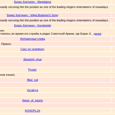
Борис Клетинич - Magdalena
, easily securing him the position as one of the leading singers-entertainers of nowadays.
Борис Клетинич - Volga Boatmen's Song
, easily securing him the position as one of the leading singers-entertainers of nowadays.
Борис Клетинич - Korobeiniki
нич.
тоялось во время его службы в рядах Советской Армии, где Борис б...
далее
Интересные слова
. Прикол.
Секс по телефону
Strashnij_virus
Proukr
ком языке).
Blue_cat
Vsralsya
News_of_sports
KONOPLJA