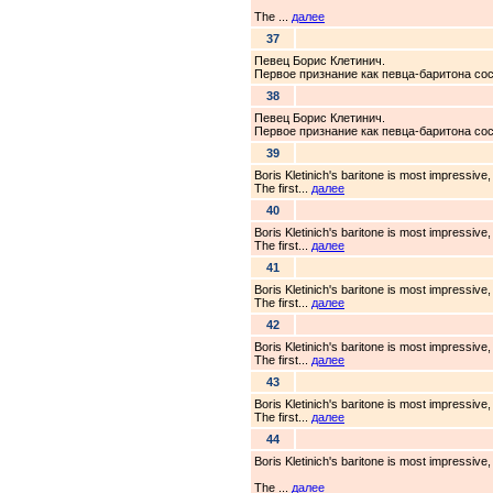
The ...
далее
37
Певец Борис Клетинич.
Первое признание как певца-баритона сос
38
Певец Борис Клетинич.
Первое признание как певца-баритона сос
39
Boris Kletinich's baritone is most impressive
The first...
далее
40
Boris Kletinich's baritone is most impressive
The first...
далее
41
Boris Kletinich's baritone is most impressive
The first...
далее
42
Boris Kletinich's baritone is most impressive
The first...
далее
43
Boris Kletinich's baritone is most impressive
The first...
далее
44
Boris Kletinich's baritone is most impressive
The ...
далее