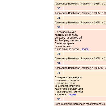
Александр Вамбольт. Родился я 1965г. в 
30
Александр Вамбольт. Родился я 1965г. в 
31
Александр Вамбольт. Родился я 1965г. в 
32
Не стекле рисует
Картину из-зо льда
До боли, так знакомый
Твой образ, мне зима
Свечи догарают
на моём столе
ты не пришла сегод...
далее
33
Александр Вамбольт. Родился я 1965г. в 
34
Александр Вамбольт. Родился я 1965г в С
35
Смотрит из календаря
Незнакомка на меня
Нежные её глаза
Мне напомнили тебя
Как с тобою рядом шли
Под покровом темноты
И сиянья...
далее
36
Boris Kletinich's baritone is most impressive