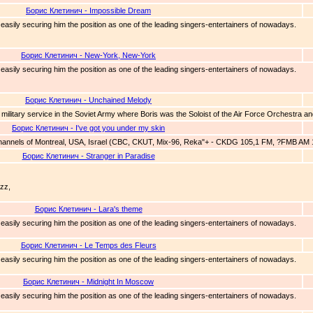
Борис Клетинич - Impossible Dream
, easily securing him the position as one of the leading singers-entertainers of nowadays.
Борис Клетинич - New-York, New-York
, easily securing him the position as one of the leading singers-entertainers of nowadays.
Борис Клетинич - Unchained Melody
 military service in the Soviet Army where Boris was the Soloist of the Air Force Orchestra and
Борис Клетинич - I've got you under my skin
channels of Montreal, USA, Israel (CBC, CKUT, Mix-96, Reka"+ - CKDG 105,1 FM, ?FMB AM 12
Борис Клетинич - Stranger in Paradise
zz,
Борис Клетинич - Lara's theme
, easily securing him the position as one of the leading singers-entertainers of nowadays.
Борис Клетинич - Le Temps des Fleurs
, easily securing him the position as one of the leading singers-entertainers of nowadays.
Борис Клетинич - Midnight In Moscow
, easily securing him the position as one of the leading singers-entertainers of nowadays.