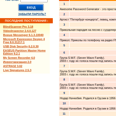
1
Awesome Password Generator - это проста
ЗАБЫЛИ ПАРОЛЬ?
2
Артист "Петербург-концерта", певец, ком
ПОСЛЕДНИЕ ПОСТУПЛЕНИЯ :
3
BlindScanner Pro 3.18
Прикольная пародия на песню с сурдопере
VideoInspector 2.4.0.127
Bopup Messenger 6.1.3.10040
4
Microsoft Expression Design 4
Прикол: Приколы по телефону на радио F
Free 8.0.31217.1
5
USB Disk Security 6.2.0.30
EASEUS Partition Master Home
6
Edition 9.2.1
My Screen Recorder 4.0
Група S.W.F. (Seven Wave Family).
2003 г. году их голоса пошли под запись
Инвентаризация 2.0
ASTRA32 3.02
7
Live Signatures 2.5.3
Група S.W.F. (Seven Wave Family).
2003 г. году их голоса пошли под запись
8
Група S.W.F. (Seven Wave Family).
2003 г. году их голоса пошли под запись
9
Нодар Начкебия. Родился в Грузии в 1956 
10
Нодар Начкебия. Родился в Грузии в 1956 
11