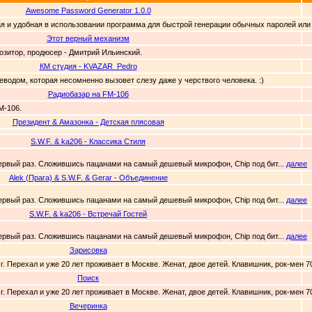
Awesome Password Generator 1.0.0
я и удобная в использовании программа для быстрой генерации обычных паролей или к
Этот верный механизм
позитор, продюсер - Дмитрий Ильинский.
КМ студия - KVAZAR_Pedro
водом, которая несомненно вызовет слезу даже у черствого человека. :)
Радиобазар на FM-106
M-106.
Президент & Амазонка - Детская плясовая
S.W.F. & ka206 - Классика Стиля
 первый раз. Сложившись пацанами на самый дешевый микрофон, Сhip под бит...
далее
Alek (Прага) & S.W.F. & Gerar - Объединение
 первый раз. Сложившись пацанами на самый дешевый микрофон, Сhip под бит...
далее
S.W.F. & ka206 - Встречай Гостей
 первый раз. Сложившись пацанами на самый дешевый микрофон, Сhip под бит...
далее
Зарисовка
г. Перехал и уже 20 лет проживает в Москве. Женат, двое детей. Клавишник, рок-мен 7
Поиск
г. Перехал и уже 20 лет проживает в Москве. Женат, двое детей. Клавишник, рок-мен 7
Вечеринка