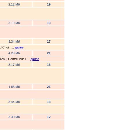
2.12 Мб
19
3.19 Мб
13
3.34 Мб
17
 Choir. ...
далее
4.29 Мб
21
80, Centre-Ville F...
далее
3.17 Мб
13
1.86 Мб
21
3.44 Мб
13
3.30 Мб
12