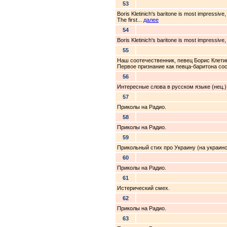
53
Boris Kletinich's baritone is most impressive
The first...
далее
54
Boris Kletinich's baritone is most impressive
55
Наш соотечественник, певец Борис Клети
Первое признание как певца-баритона сос
56
Интересные слова в русском языке (нец.)
57
Приколы на Радио.
58
Приколы на Радио.
59
Прикольный стих про Украину (на украинс
60
Приколы на Радио.
61
Истерический смех.
62
Приколы на Радио.
63