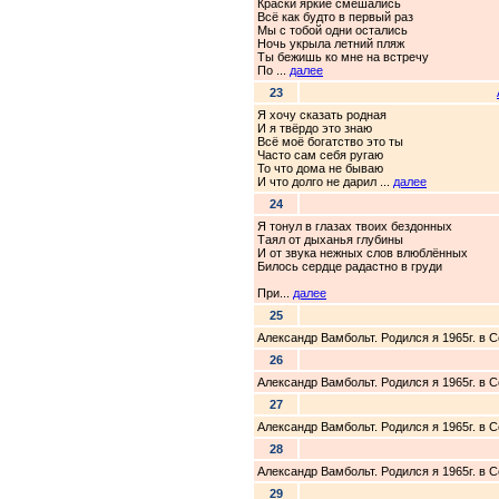
Краски яркие смешались
Всё как будто в первый раз
Мы с тобой одни остались
Ночь укрыла летний пляж
Ты бежишь ко мне на встречу
По ...
далее
23
Я хочу сказать родная
И я твёрдо это знаю
Всё моё богатство это ты
Часто сам себя ругаю
То что дома не бываю
И что долго не дарил ...
далее
24
Я тонул в глазах твоих бездонных
Таял от дыханья глубины
И от звука нежных слов влюблённых
Билось сердце радастно в груди
При...
далее
25
Александр Вамбольт. Родился я 1965г. в 
26
Александр Вамбольт. Родился я 1965г. в 
27
Александр Вамбольт. Родился я 1965г. в 
28
Александр Вамбольт. Родился я 1965г. в 
29